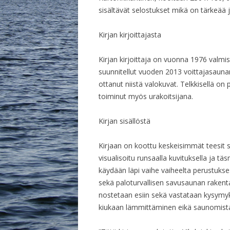
sisältävät selostukset mikä on tärkeää j
Kirjan kirjoittajasta
Kirjan kirjoittaja on vuonna 1976 valm
suunnitellut vuoden 2013 voittajasauna
ottanut niistä valokuvat. Telkkisellä on
toiminut myös urakoitsijana.
Kirjan sisällöstä
Kirjaan on koottu keskeisimmät teesit 
visualisoitu runsaalla kuvituksella ja t
käydään läpi vaihe vaiheelta perustukse
sekä paloturvallisen savusaunan rakentam
nostetaan esiin sekä vastataan kysymy
kiukaan lämmittäminen eikä saunomist