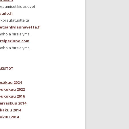
eraamiset kiuaskivet
uilo.fi
korautatuotteita
etsankylannavetta.fi
nhoja hirsiä yms.
irsiperinne.com
nhoja hirsiä yms.
RKISTOT
esäkuu 2024
oukokuu 2022
oukokuu 2016
arraskuu 2014
okakuu 2014
lokuu 2014