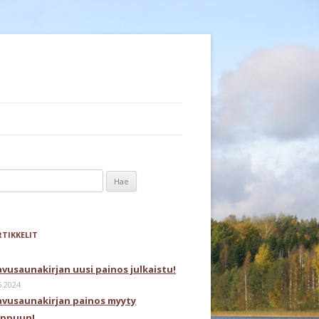
aku:
RTIKKELIT
avusaunakirjan uusi painos julkaistu!
6.2024
avusaunakirjan painos myyty
oppuun!