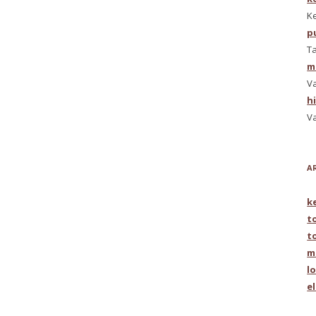
K
pu
Ta
m
Va
h
Va
A
k
t
t
m
l
e