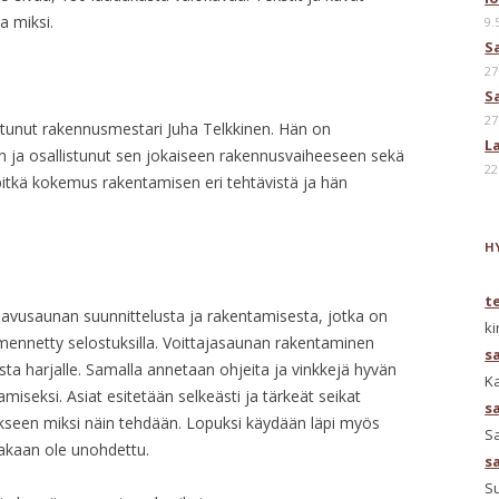
a miksi.
9.
S
27
S
27
istunut rakennusmestari Juha Telkkinen. Hän on
L
n ja osallistunut sen jokaiseen rakennusvaiheeseen sekä
22
 pitkä kokemus rakentamisen eri tehtävistä ja hän
H
t
savusaunan suunnittelusta ja rakentamisesta, jotka on
ki
äsmennetty selostuksilla. Voittajasaunan rakentaminen
s
sta harjalle. Samalla annetaan ohjeita ja vinkkejä hyvän
K
iseksi. Asiat esitetään selkeästi ja tärkeät seikat
s
kseen miksi näin tehdään. Lopuksi käydään läpi myös
Sa
akaan ole unohdettu.
s
S