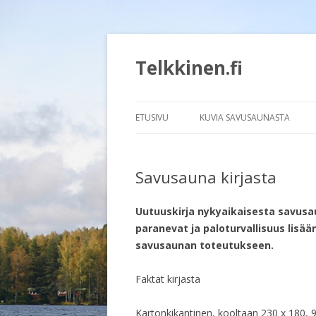
Telkkinen.fi
ETUSIVU
KUVIA SAVUSAUNASTA
Savusauna kirjasta
Uutuuskirja nykyaikaisesta savusau
paranevat ja paloturvallisuus lisä
savusaunan toteutukseen.
Faktat kirjasta
Kartonkikantinen, kooltaan 230 x 180, 9