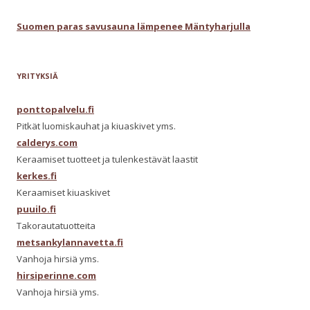
Suomen paras savusauna lämpenee Mäntyharjulla
YRITYKSIÄ
ponttopalvelu.fi
Pitkät luomiskauhat ja kiuaskivet yms.
calderys.com
Keraamiset tuotteet ja tulenkestävät laastit
kerkes.fi
Keraamiset kiuaskivet
puuilo.fi
Takorautatuotteita
metsankylannavetta.fi
Vanhoja hirsiä yms.
hirsiperinne.com
Vanhoja hirsiä yms.