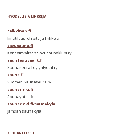
HYÖDYLLISIÄ LINKKEJÄ
telkkinen.fi
kirjatilaus, ohjeita ja linkkejä
savusauna.fi
Kansainvälinen Savusaunaklubi ry
saunfestivaalit.fi
Saunaseura Löylynlyöjät ry
sauna.fi
Suomen Saunaseura ry
saunarinki.fi
Saunayhteisö
saunarinki.fi/saunakyla
Jämsän saunakylä
YLEN ARTIKKELI