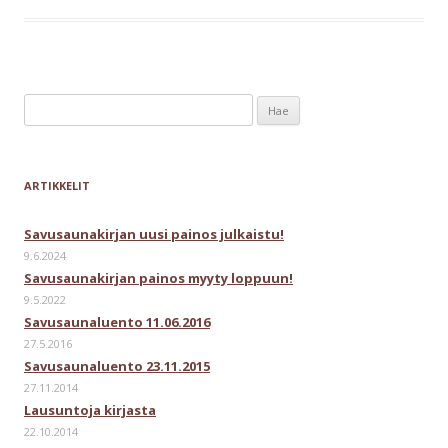
Haku:
ARTIKKELIT
Savusaunakirjan uusi painos julkaistu!
9.6.2024
Savusaunakirjan painos myyty loppuun!
9.5.2022
Savusaunaluento 11.06.2016
27.5.2016
Savusaunaluento 23.11.2015
27.11.2014
Lausuntoja kirjasta
22.10.2014