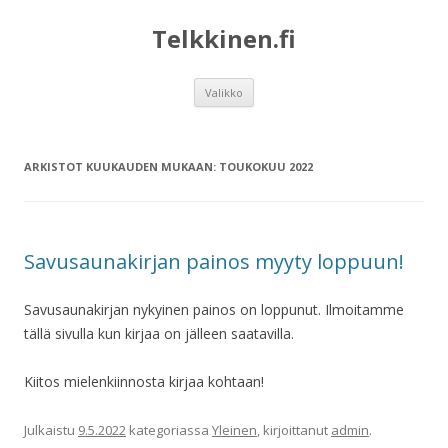
Telkkinen.fi
Siirry
Valikko
sisältöön
ARKISTOT KUUKAUDEN MUKAAN:
TOUKOKUU 2022
Savusaunakirjan painos myyty loppuun!
Savusaunakirjan nykyinen painos on loppunut. Ilmoitamme
tällä sivulla kun kirjaa on jälleen saatavilla.
Kiitos mielenkiinnosta kirjaa kohtaan!
Julkaistu
9.5.2022
kategoriassa
Yleinen
, kirjoittanut
admin
.